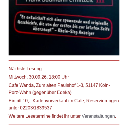
Nächste Lesung:
Mittwoch, 30.09.26, 18:00 Uhr
Cafe Wanda, Zum alten Paulshof 1-3, 51147 Köln-
Porz-Wahn (gegenüber Edeka)
Eintritt 10,-, Kartenvorverkauf im Cafe, Reservierungen
unter 02203/1839537
Weitere Lesetermine findet Ihr unter
Veranstaltungen
.