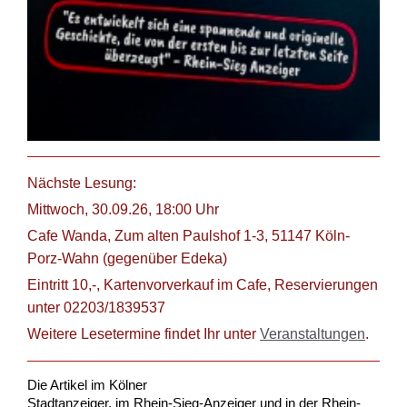
Nächste Lesung:
Mittwoch, 30.09.26, 18:00 Uhr
Cafe Wanda, Zum alten Paulshof 1-3, 51147 Köln-
Porz-Wahn (gegenüber Edeka)
Eintritt 10,-, Kartenvorverkauf im Cafe, Reservierungen
unter 02203/1839537
Weitere Lesetermine findet Ihr unter
Veranstaltungen
.
Die Artikel im Kölner

Stadtanzeiger, im Rhein-Sieg-Anzeiger und in der Rhein-